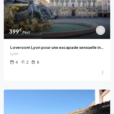
€
399
/Nuit
Loveroom Lyon pour une escapade sensuelle inoubliable
Lyon
4
2
8