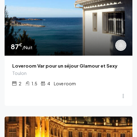
€
87
/Nuit
Loveroom Var pour un séjour Glamour et Sexy
Toulon
2
1.5
4
Love room