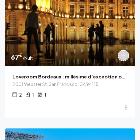
€
67
/Nuit
Loveroom Bordeaux : millésime d’exception pour cette suite
2001 Webster St, San Francisco, CA 94115
2
1
1