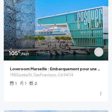
€
105
/Nuit
Loveroom Marseille : Embarquement pour une Escapade Sensuelle et Envoûtante
198 Eureka St, San Francisco, CA 94114
1
1
2