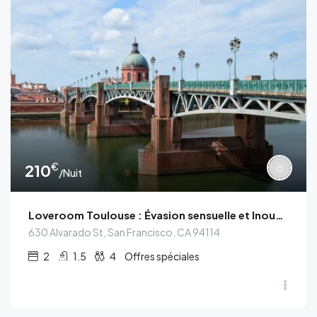
€
210
/Nuit
Loveroom Toulouse : Évasion sensuelle et Inoubliable
630 Alvarado St, San Francisco, CA 94114
2
1.5
4
Offres spéciales