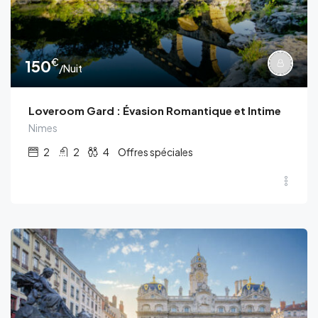
€
150
/Nuit
Loveroom Gard : Évasion Romantique et Intime
Nimes
2
2
4
Offres spéciales