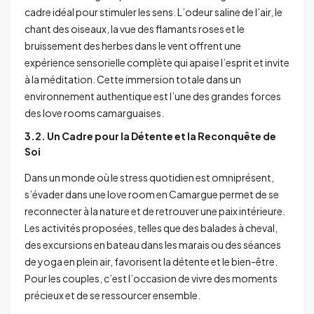
cadre idéal pour stimuler les sens. L’odeur saline de l’air, le
chant des oiseaux, la vue des flamants roses et le
bruissement des herbes dans le vent offrent une
expérience sensorielle complète qui apaise l’esprit et invite
à la méditation. Cette immersion totale dans un
environnement authentique est l’une des grandes forces
des love rooms camarguaises.
3.2. Un Cadre pour la Détente et la Reconquête de
Soi
Dans un monde où le stress quotidien est omniprésent,
s’évader dans une love room en Camargue permet de se
reconnecter à la nature et de retrouver une paix intérieure.
Les activités proposées, telles que des balades à cheval,
des excursions en bateau dans les marais ou des séances
de yoga en plein air, favorisent la détente et le bien-être.
Pour les couples, c’est l’occasion de vivre des moments
précieux et de se ressourcer ensemble.