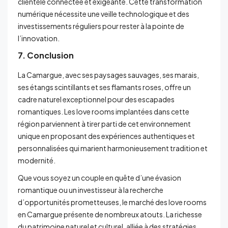
clientèle connectée et exigeante. Cette transformation
numérique nécessite une veille technologique et des
investissements réguliers pour rester à la pointe de
l’innovation.
7. Conclusion
La Camargue, avec ses paysages sauvages, ses marais,
ses étangs scintillants et ses flamants roses, offre un
cadre naturel exceptionnel pour des escapades
romantiques. Les love rooms implantées dans cette
région parviennent à tirer parti de cet environnement
unique en proposant des expériences authentiques et
personnalisées qui marient harmonieusement tradition et
modernité.
Que vous soyez un couple en quête d’une évasion
romantique ou un investisseur à la recherche
d’opportunités prometteuses, le marché des love rooms
en Camargue présente de nombreux atouts. La richesse
du patrimoine naturel et culturel, alliée à des stratégies