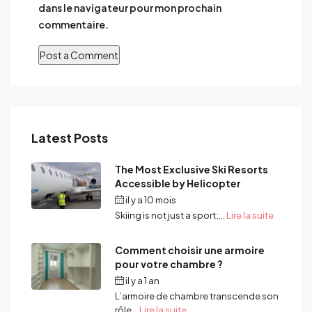
dans le navigateur pour mon prochain
commentaire.
Latest Posts
The Most Exclusive Ski Resorts
Accessible by Helicopter
il y a 10 mois
Par
admin
Skiing is not just a sport;...
Lire la suite
Comment choisir une armoire
pour votre chambre ?
il y a 1 an
Par
admin
L’armoire de chambre transcende son
rôle...
Lire la suite