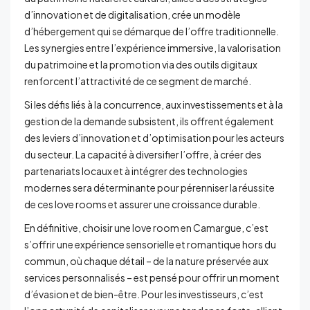
d’innovation et de digitalisation, crée un modèle
d’hébergement qui se démarque de l’offre traditionnelle.
Les synergies entre l’expérience immersive, la valorisation
du patrimoine et la promotion via des outils digitaux
renforcent l’attractivité de ce segment de marché.
Si les défis liés à la concurrence, aux investissements et à la
gestion de la demande subsistent, ils offrent également
des leviers d’innovation et d’optimisation pour les acteurs
du secteur. La capacité à diversifier l’offre, à créer des
partenariats locaux et à intégrer des technologies
modernes sera déterminante pour pérenniser la réussite
de ces love rooms et assurer une croissance durable.
En définitive, choisir une love room en Camargue, c’est
s’offrir une expérience sensorielle et romantique hors du
commun, où chaque détail – de la nature préservée aux
services personnalisés – est pensé pour offrir un moment
d’évasion et de bien-être. Pour les investisseurs, c’est