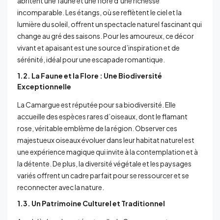
abritent une faune et une flore d’une richesse
incomparable. Les étangs, où se reflètent le ciel et la
lumière du soleil, offrent un spectacle naturel fascinant qui
change au gré des saisons. Pour les amoureux, ce décor
vivant et apaisant est une source d’inspiration et de
sérénité, idéal pour une escapade romantique.
1.2. La Faune et la Flore : Une Biodiversité
Exceptionnelle
La Camargue est réputée pour sa biodiversité. Elle
accueille des espèces rares d’oiseaux, dont le flamant
rose, véritable emblème de la région. Observer ces
majestueux oiseaux évoluer dans leur habitat naturel est
une expérience magique qui invite à la contemplation et à
la détente. De plus, la diversité végétale et les paysages
variés offrent un cadre parfait pour se ressourcer et se
reconnecter avec la nature.
1.3. Un Patrimoine Culturel et Traditionnel