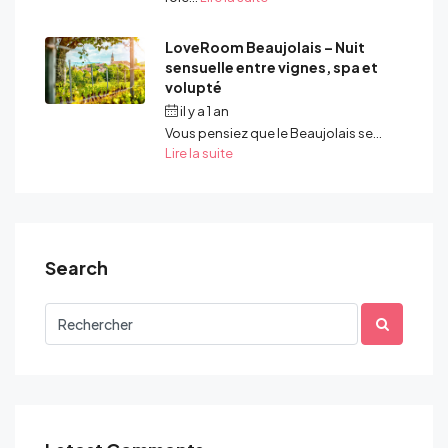
LoveRoom Beaujolais – Nuit
sensuelle entre vignes, spa et
volupté
il y a 1 an
Par
admin
Vous pensiez que le Beaujolais se...
Lire la suite
Search