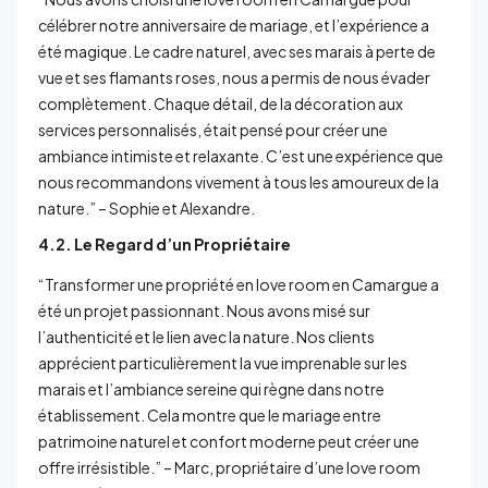
célébrer notre anniversaire de mariage, et l’expérience a
été magique. Le cadre naturel, avec ses marais à perte de
vue et ses flamants roses, nous a permis de nous évader
complètement. Chaque détail, de la décoration aux
services personnalisés, était pensé pour créer une
ambiance intimiste et relaxante. C’est une expérience que
nous recommandons vivement à tous les amoureux de la
nature.” – Sophie et Alexandre.
4.2. Le Regard d’un Propriétaire
“Transformer une propriété en love room en Camargue a
été un projet passionnant. Nous avons misé sur
l’authenticité et le lien avec la nature. Nos clients
apprécient particulièrement la vue imprenable sur les
marais et l’ambiance sereine qui règne dans notre
établissement. Cela montre que le mariage entre
patrimoine naturel et confort moderne peut créer une
offre irrésistible.” – Marc, propriétaire d’une love room