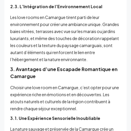
2.3. L’Intégration de l’Environnement Local
Les love rooms en Camargue tirent parti de leur
environnement pour créer une ambiance unique. Grandes
baies vitrées, terrasses avec vue sur les marais ou jardins
luxuriants, et même des touches de décoration rappelant
les couleurs et la texture du paysage camarguais, sont
autant d’éléments qui renforcent le lien entre
l’hébergement et la nature environnante.
3. Avantages d’une Escapade Romantique en
Camargue
Choisir une love room en Camargue, c’est opter pour une
expérience riche en émotions et en découvertes. Les
atouts naturels et culturels de la région contribuent à
rendre chaque séjour exceptionnel.
3.1. Une Expérience Sensorielle Inoubliable
La nature sauvage et préservée de la Camargue crée un