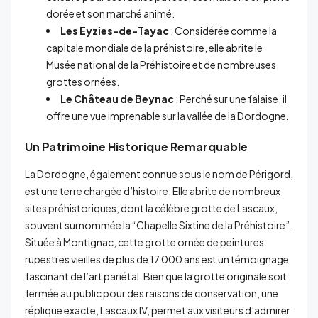
dorée et son marché animé.
Les Eyzies-de-Tayac
: Considérée comme la
capitale mondiale de la préhistoire, elle abrite le
Musée national de la Préhistoire et de nombreuses
grottes ornées.
Le Château de Beynac
: Perché sur une falaise, il
offre une vue imprenable sur la vallée de la Dordogne.
Un Patrimoine Historique Remarquable
La Dordogne, également connue sous le nom de Périgord,
est une terre chargée d’histoire. Elle abrite de nombreux
sites préhistoriques, dont la célèbre grotte de Lascaux,
souvent surnommée la “Chapelle Sixtine de la Préhistoire”.
Située à Montignac, cette grotte ornée de peintures
rupestres vieilles de plus de 17 000 ans est un témoignage
fascinant de l’art pariétal. Bien que la grotte originale soit
fermée au public pour des raisons de conservation, une
réplique exacte, Lascaux IV, permet aux visiteurs d’admirer