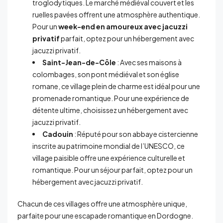
troglodytiques. Le marché médiéval couvert et les
ruelles pavées offrent une atmosphère authentique.
Pour un
week-end en amoureux avec jacuzzi
privatif
parfait, optez pour un hébergement avec
jacuzzi privatif.
Saint-Jean-de-Côle
: Avec ses maisons à
colombages, son pont médiéval et son église
romane, ce village plein de charme est idéal pour une
promenade romantique. Pour une expérience de
détente ultime, choisissez un hébergement avec
jacuzzi privatif.
Cadouin
: Réputé pour son abbaye cistercienne
inscrite au patrimoine mondial de l’UNESCO, ce
village paisible offre une expérience culturelle et
romantique. Pour un séjour parfait, optez pour un
hébergement avec jacuzzi privatif.
Chacun de ces villages offre une atmosphère unique,
parfaite pour une escapade romantique en Dordogne.