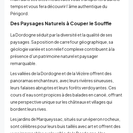
temps et vous fera découvrir l’âme authentique du
Périgord.
Des Paysages Naturels à Couper le Souffle
La Dordogne séduit par la diversité et la qualité de ses
paysages. Sa position de carrefour géographique, sa
géologie variée et son relief complexe contribuent à la
présence d’un patrimoine naturel et paysager
remarquable.
Les vallées de la Dordogne et de la Vézère offrent des
panoramas enchanteurs, avec leurs rivières sinueuses,
leurs falaises abruptes et leurs forêts verdoyantes. Ces
cours d’eau sont propices à des balades en canoë, offrant
une perspective unique sur les châteaux et villages qui
bordent leurs rives.
Les jardins de Marqueyssac, situés sur un éperon rocheux,
sont célèbres pour leurs buis taillés avec art et offrent des