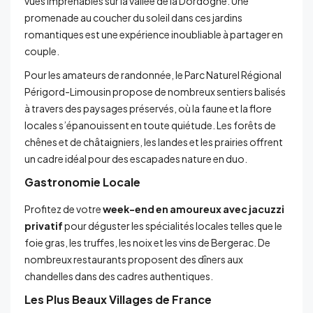
vues imprenables sur la vallée de la Dordogne. Une
promenade au coucher du soleil dans ces jardins
romantiques est une expérience inoubliable à partager en
couple.
Pour les amateurs de randonnée, le Parc Naturel Régional
Périgord-Limousin propose de nombreux sentiers balisés
à travers des paysages préservés, où la faune et la flore
locales s’épanouissent en toute quiétude. Les forêts de
chênes et de châtaigniers, les landes et les prairies offrent
un cadre idéal pour des escapades nature en duo.
Gastronomie Locale
Profitez de votre
week-end en amoureux avec jacuzzi
privatif
pour déguster les spécialités locales telles que le
foie gras, les truffes, les noix et les vins de Bergerac. De
nombreux restaurants proposent des dîners aux
chandelles dans des cadres authentiques.
Les Plus Beaux Villages de France