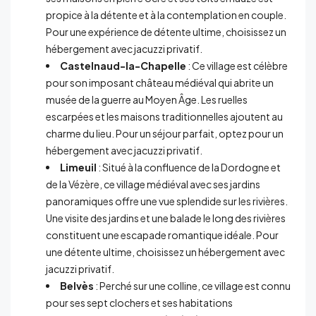
propice à la détente et à la contemplation en couple.
Pour une expérience de détente ultime, choisissez un
hébergement avec jacuzzi privatif.
Castelnaud-la-Chapelle
: Ce village est célèbre
pour son imposant château médiéval qui abrite un
musée de la guerre au Moyen Âge. Les ruelles
escarpées et les maisons traditionnelles ajoutent au
charme du lieu. Pour un séjour parfait, optez pour un
hébergement avec jacuzzi privatif.
Limeuil
: Situé à la confluence de la Dordogne et
de la Vézère, ce village médiéval avec ses jardins
panoramiques offre une vue splendide sur les rivières.
Une visite des jardins et une balade le long des rivières
constituent une escapade romantique idéale. Pour
une détente ultime, choisissez un hébergement avec
jacuzzi privatif.
Belvès
: Perché sur une colline, ce village est connu
pour ses sept clochers et ses habitations