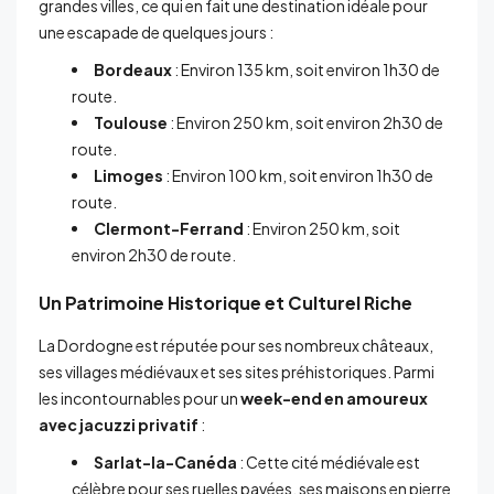
grandes villes, ce qui en fait une destination idéale pour
une escapade de quelques jours :
Bordeaux
: Environ 135 km, soit environ 1h30 de
route.
Toulouse
: Environ 250 km, soit environ 2h30 de
route.
Limoges
: Environ 100 km, soit environ 1h30 de
route.
Clermont-Ferrand
: Environ 250 km, soit
environ 2h30 de route.
Un Patrimoine Historique et Culturel Riche
La Dordogne est réputée pour ses nombreux châteaux,
ses villages médiévaux et ses sites préhistoriques. Parmi
les incontournables pour un
week-end en amoureux
avec jacuzzi privatif
:
Sarlat-la-Canéda
: Cette cité médiévale est
célèbre pour ses ruelles pavées, ses maisons en pierre