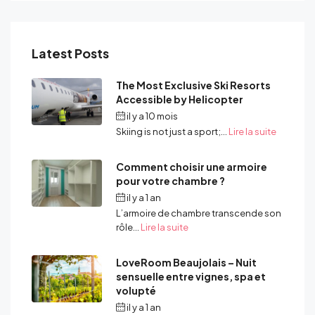
Latest Posts
The Most Exclusive Ski Resorts
Accessible by Helicopter
il y a 10 mois
Par
admin
Skiing is not just a sport;...
Lire la suite
Comment choisir une armoire
pour votre chambre ?
il y a 1 an
Par
admin
L’armoire de chambre transcende son
rôle...
Lire la suite
LoveRoom Beaujolais – Nuit
sensuelle entre vignes, spa et
volupté
il y a 1 an
Par
admin