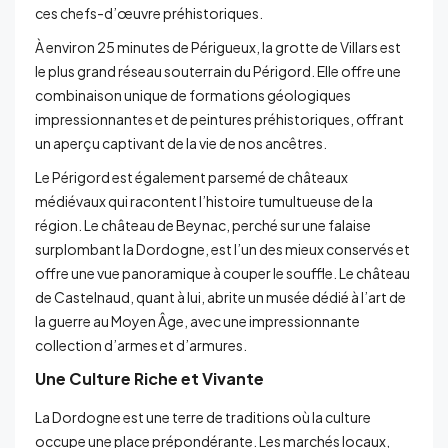
ces chefs-d’œuvre préhistoriques.
À environ 25 minutes de Périgueux, la grotte de Villars est
le plus grand réseau souterrain du Périgord. Elle offre une
combinaison unique de formations géologiques
impressionnantes et de peintures préhistoriques, offrant
un aperçu captivant de la vie de nos ancêtres.
Le Périgord est également parsemé de châteaux
médiévaux qui racontent l’histoire tumultueuse de la
région. Le château de Beynac, perché sur une falaise
surplombant la Dordogne, est l’un des mieux conservés et
offre une vue panoramique à couper le souffle. Le château
de Castelnaud, quant à lui, abrite un musée dédié à l’art de
la guerre au Moyen Âge, avec une impressionnante
collection d’armes et d’armures.
Une Culture Riche et Vivante
La Dordogne est une terre de traditions où la culture
occupe une place prépondérante. Les marchés locaux,