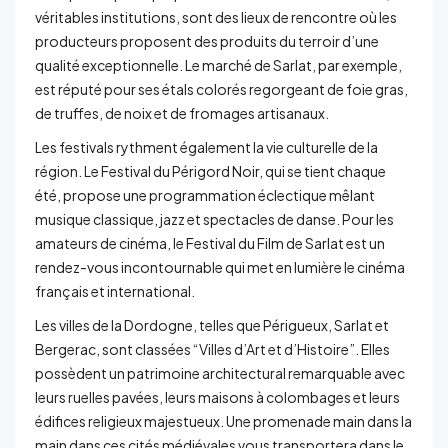
véritables institutions, sont des lieux de rencontre où les
producteurs proposent des produits du terroir d’une
qualité exceptionnelle. Le marché de Sarlat, par exemple,
est réputé pour ses étals colorés regorgeant de foie gras,
de truffes, de noix et de fromages artisanaux.
Les festivals rythment également la vie culturelle de la
région. Le Festival du Périgord Noir, qui se tient chaque
été, propose une programmation éclectique mêlant
musique classique, jazz et spectacles de danse. Pour les
amateurs de cinéma, le Festival du Film de Sarlat est un
rendez-vous incontournable qui met en lumière le cinéma
français et international.
Les villes de la Dordogne, telles que Périgueux, Sarlat et
Bergerac, sont classées “Villes d’Art et d’Histoire”. Elles
possèdent un patrimoine architectural remarquable avec
leurs ruelles pavées, leurs maisons à colombages et leurs
édifices religieux majestueux. Une promenade main dans la
main dans ces cités médiévales vous transportera dans le