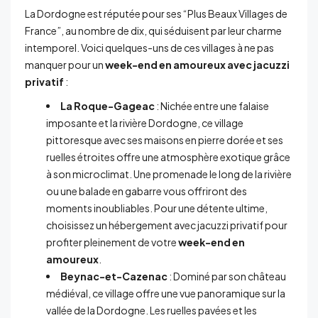
La Dordogne est réputée pour ses “Plus Beaux Villages de
France”, au nombre de dix, qui séduisent par leur charme
intemporel. Voici quelques-uns de ces villages à ne pas
manquer pour un
week-end en amoureux avec jacuzzi
privatif
:
La Roque-Gageac
: Nichée entre une falaise
imposante et la rivière Dordogne, ce village
pittoresque avec ses maisons en pierre dorée et ses
ruelles étroites offre une atmosphère exotique grâce
à son microclimat. Une promenade le long de la rivière
ou une balade en gabarre vous offriront des
moments inoubliables. Pour une détente ultime,
choisissez un hébergement avec jacuzzi privatif pour
profiter pleinement de votre
week-end en
amoureux
.
Beynac-et-Cazenac
: Dominé par son château
médiéval, ce village offre une vue panoramique sur la
vallée de la Dordogne. Les ruelles pavées et les