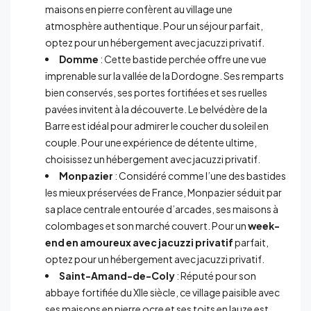
maisons en pierre confèrent au village une
atmosphère authentique. Pour un séjour parfait,
optez pour un hébergement avec jacuzzi privatif.
Domme
: Cette bastide perchée offre une vue
imprenable sur la vallée de la Dordogne. Ses remparts
bien conservés, ses portes fortifiées et ses ruelles
pavées invitent à la découverte. Le belvédère de la
Barre est idéal pour admirer le coucher du soleil en
couple. Pour une expérience de détente ultime,
choisissez un hébergement avec jacuzzi privatif.
Monpazier
: Considéré comme l’une des bastides
les mieux préservées de France, Monpazier séduit par
sa place centrale entourée d’arcades, ses maisons à
colombages et son marché couvert. Pour un
week-
end en amoureux avec jacuzzi privatif
parfait,
optez pour un hébergement avec jacuzzi privatif.
Saint-Amand-de-Coly
: Réputé pour son
abbaye fortifiée du XIIe siècle, ce village paisible avec
ses maisons en pierre ocre et ses toits en lauze est